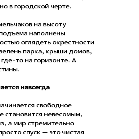
но в городской черте.
ельчаков на высоту
 подъема наполнены
остью оглядеть окрестности
 зелень парка, крыши домов,
 где-то на горизонте. А
стины.
ается навсегда
начинается свободное
ие становится невесомым,
из, а мир стремительно
просто спуск — это чистая