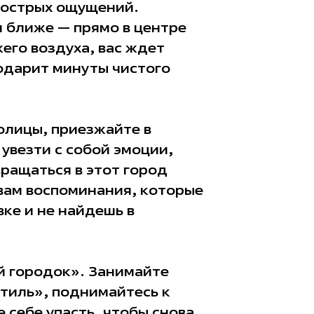
х острых ощущений.
 ближе — прямо в центре
жего воздуха, вас ждет
одарит минуты чистого
олицы, приезжайте в
увезти с собой эмоции,
вращаться в этот город
вам воспоминания, которые
вке и не найдешь в
й городок». Занимайте
тиль», поднимайтесь к
 себе упасть, чтобы снова