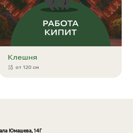
Клешня
от 120 см
рала Юмашева, 14Г