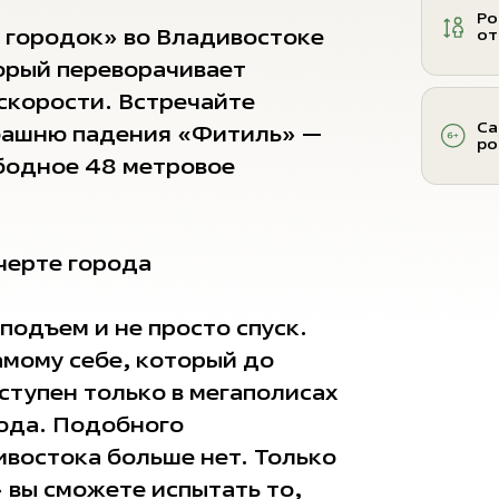
Ро
 городок» во Владивостоке
от
орый переворачивает
 скорости. Встречайте
Са
башню падения «Фитиль» —
ро
ободное 48 метровое
черте города
подъем и не просто спуск.
амому себе, который до
ступен только в мегаполисах
юда. Подобного
ивостока больше нет. Только
 вы сможете испытать то,