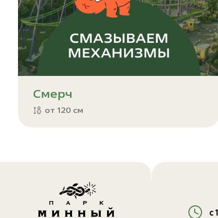
Смерч
от 120 см
с 