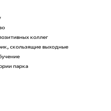
у
во
позитивных коллег
фик, скользящие выходные
бучение
ории парка