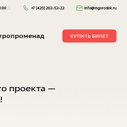
1:00
+7 (423) 202-52-22
info@mgorodok.ru
10:00 — 21:00
стропроменад
КУПИТЬ БИЛЕТ
10:00 — 22:00
го проекта —
!