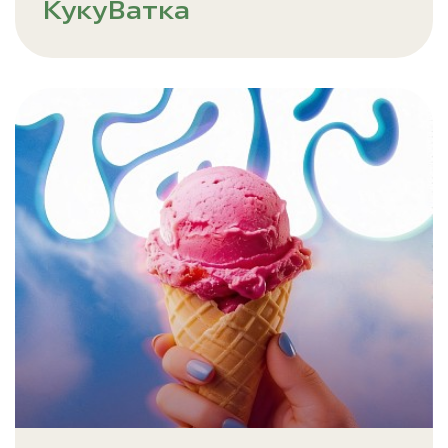
КукуВатка