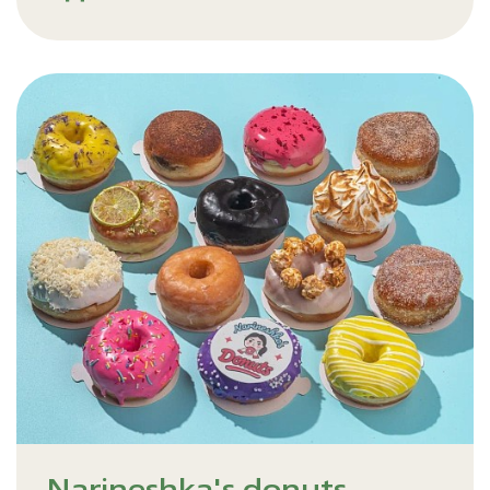
Narineshka's donuts