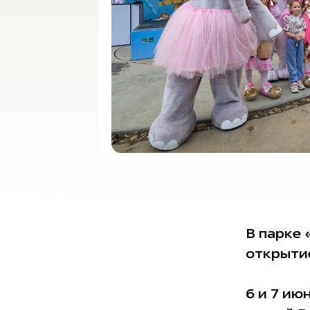
В парке
открыти
6 и 7 ию