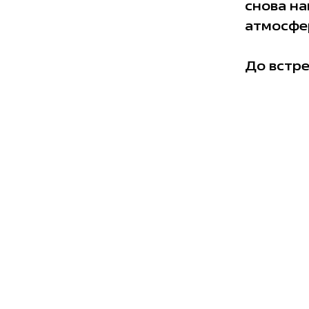
снова на
атмосфе
До встр