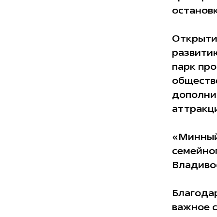
останов
Открыти
развити
парк про
обществ
дополни
аттракц
«Минный
семейног
Владивос
Благодар
важное с