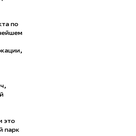
кта по
ьнейшем
окации,
ч,
ей
и это
й парк