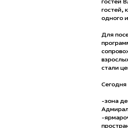
гостей В
гостей, 
одного и
Для пос
програм
сопрово
взрослых
стали це
Сегодня 
-зона де
Адмирал
-ярмаро
простран